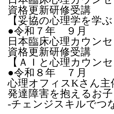
資格更新研修受講
【妥協の心理学を学ぶ
●令和７年 ９月
日本臨床心理カウンセ
資格更新研修受講
【ＡＩと心理カウンセ
●令和８年 ７月
心理オフィスKさん主
発達障害を抱えるお子
‐チェンジスキルでつ