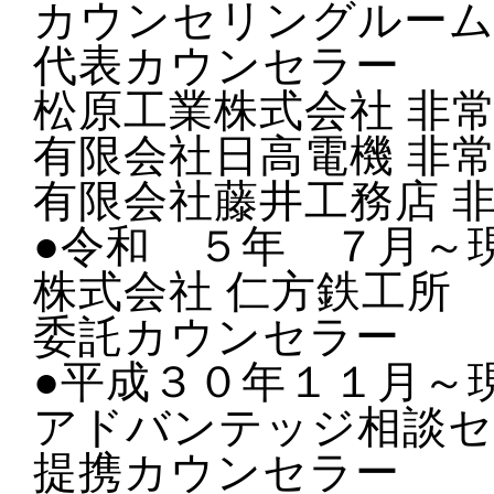
カウンセリングルー
代表カウンセラー
松原工業株式会社 非
有限会社日高電機 非
有限会社藤井工務店 
●令和 ５年 ７月～
株式会社 仁方鉄工所
委託カウンセラー
●平成３０年１１月～
アドバンテッジ相談セ
提携カウンセラー