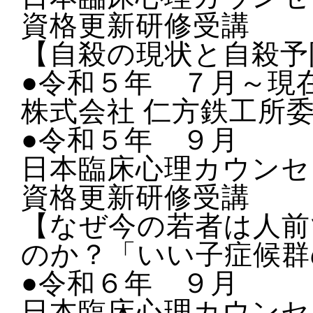
資格更新研修受講
【自殺の現状と自殺予
●令和５年 ７月～現
株式会社 仁方鉄工所
●令和５年 ９月
日本臨床心理カウンセ
資格更新研修受講
【なぜ今の若者は人前
のか？
「いい子症候群
●令和６年 ９月
日本臨床心理カウンセ