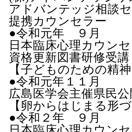
アドバンテッジ相談セ
提携カウンセラー
●令和元年 ９月
日本臨床心理カウンセ
資格更新図書研修受講
【子どものための精神
●令和元年１１月
広島医学会主催県民公
【卵からはじまる形づ
●令和２年 ９月
日本臨床心理カウンセ