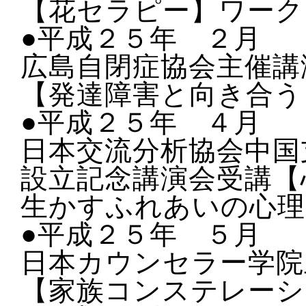
【花セラピー】ワーク
●平成２５年 ２月
広島自閉症協会主催講
【発達障害と向き合う
●平成２５年 ４月
日本交流分析協会中国
設立記念講演会受講【
生かすふれあいの心理
●平成２５年 ５月
日本カウンセラー学院
【家族コンステレーシ