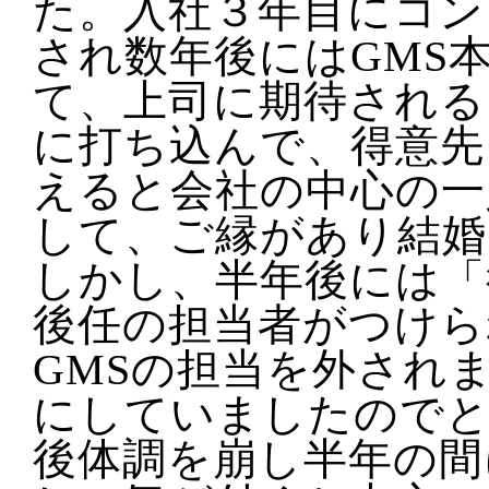
た。入社３年目にコン
され数年後にはGMS
て、上司に期待される
に打ち込んで、得意先
えると会社の中心の一
して、ご縁があり結婚
しかし、半年後には「
後任の担当者がつけら
GMSの担当を外され
にしていましたので
後体調を崩し半年の間