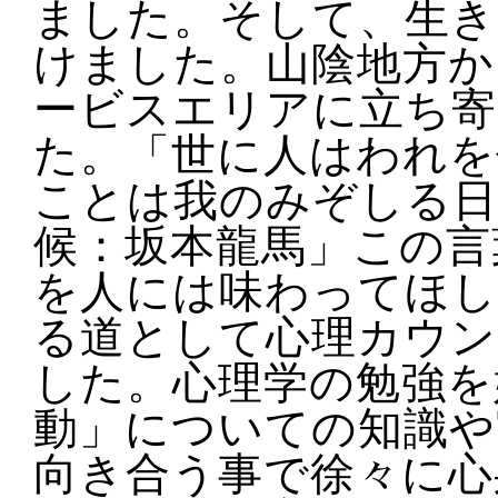
ました。そして、生き
けました。山陰地方か
ービスエリアに立ち寄
た。「世に人はわれを
ことは我のみぞしる日
候：坂本龍馬」この言
を人には味わってほし
る道として心理カウン
した。心理学の勉強を
動」についての知識や
向き合う事で徐々に心